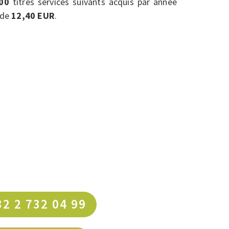
00
titres services suivants acquis par année
f de
12,40 EUR
.
32 2 732 04 99