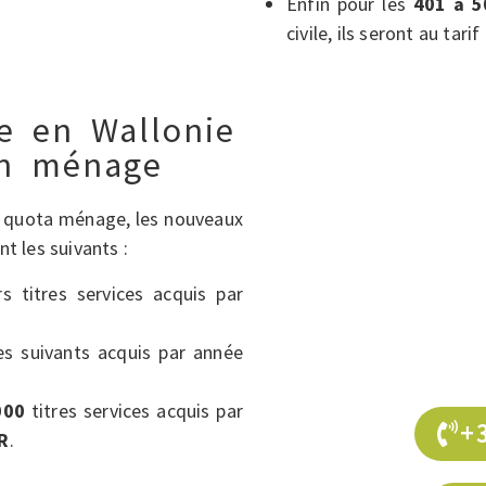
Enfin pour les
401 à 5
civile, ils seront au tari
ce en Wallonie
un ménage
e quota ménage, les nouveaux
nt les suivants :
s titres services acquis par
es suivants acquis par année
000
titres services acquis par
+
R
.